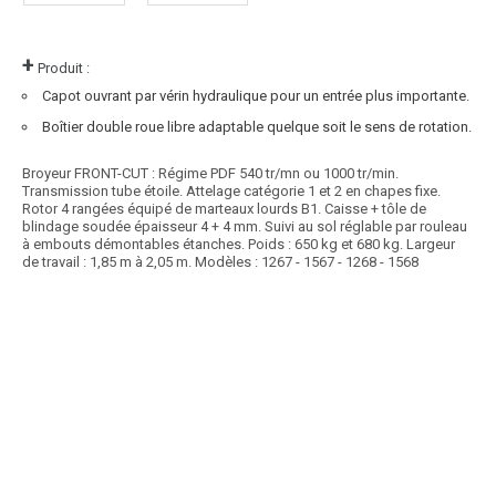
+
Produit :
Capot ouvrant par vérin hydraulique pour un entrée plus importante.
Boîtier double roue libre adaptable quelque soit le sens de rotation.
Broyeur FRONT-CUT : Régime PDF 540 tr/mn ou 1000 tr/min.
Transmission tube étoile. Attelage catégorie 1 et 2 en chapes fixe.
Rotor 4 rangées équipé de marteaux lourds B1. Caisse + tôle de
blindage soudée épaisseur 4 + 4 mm. Suivi au sol réglable par rouleau
à embouts démontables étanches. Poids : 650 kg et 680 kg. Largeur
de travail : 1,85 m à 2,05 m. Modèles : 1267 - 1567 - 1268 - 1568
Promotion
Article SCAR
Destockage
affichage prix HT
Promo