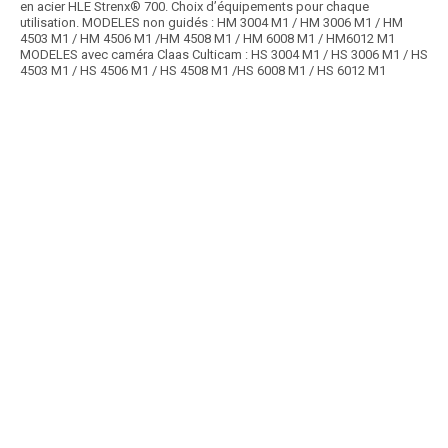
en acier HLE Strenx® 700. Choix d’équipements pour chaque
utilisation. MODELES non guidés : HM 3004 M1 / HM 3006 M1 / HM
4503 M1 / HM 4506 M1 /HM 4508 M1 / HM 6008 M1 / HM6012 M1
MODELES avec caméra Claas Culticam : HS 3004 M1 / HS 3006 M1 / HS
4503 M1 / HS 4506 M1 / HS 4508 M1 /HS 6008 M1 / HS 6012 M1
Promotion
Article SCAR
Destockage
affichage prix HT
Promo
Centrale hydraulique 120L, 2 roues de suivi sol, géométrie variable +
flottant. 2022 - Prix HT hors...
Voir le produit
Ecimeuse 12,40M Centrale HYD
Prix HT :
23 490,00
€
HT
Article SCAR
Butteuse bineuse avec roues de jauge métal : Attelage 3 points cat. I et