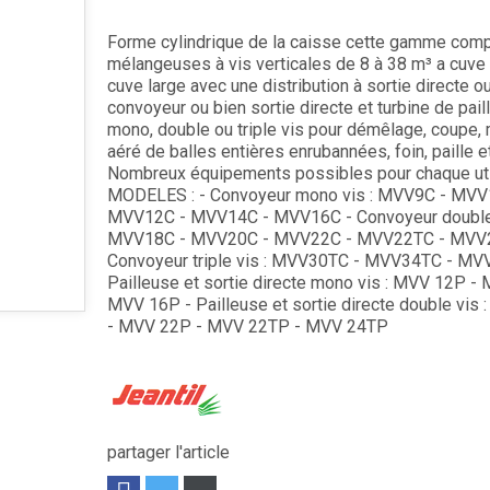
Forme cylindrique de la caisse cette gamme comp
mélangeuses à vis verticales de 8 à 38 m³ a cuve 
cuve large avec une distribution à sortie directe o
convoyeur ou bien sortie directe et turbine de pail
mono, double ou triple vis pour démêlage, coupe,
aéré de balles entières enrubannées, foin, paille e
Nombreux équipements possibles pour chaque util
MODELES : - Convoyeur mono vis : MVV9C - MVV
MVV12C - MVV14C - MVV16C - Convoyeur double 
MVV18C - MVV20C - MVV22C - MVV22TC - MVV
Convoyeur triple vis : MVV30TC - MVV34TC - MV
Pailleuse et sortie directe mono vis : MVV 12P -
MVV 16P - Pailleuse et sortie directe double vis
- MVV 22P - MVV 22TP - MVV 24TP
partager l'article