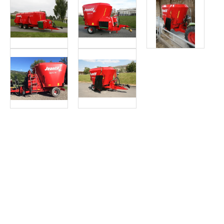
Article SCAR
Choix des pros Matériel Hiver 2025
affichage prix HT
Mélangeuse 20 m3 de capacité, double vis avec couteaux car