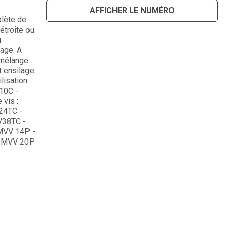
AFFICHER LE NUMÉRO
lète de
étroite ou
u
lage. A
 mélange
t ensilage.
isation.
10C -
vis :
24TC -
V38TC -
 MVV 14P -
 : MVV 20P