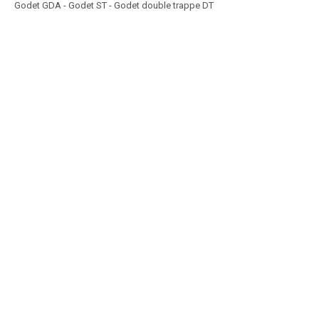
Godet GDA - Godet ST - Godet double trappe DT
Article SCAR
Une gamme de distributeurs d’aliments à vis pour valets de ferme,
télescopique… composée de : - 1 -...
Voir le produit
Godet distributeur à vis
Article SCAR
La mélangeuse MELDIS conçue pour mélanger toutes les céréales et
concentrés s'adapte sur tous types de...
Voir le produit
Mélangeuse distributrice MELDIS
Article SCAR
1- Godet mélangeur moyenne capacité sur 3 points arrière et